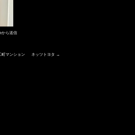
eから送信
工町マンション
ネッツトヨタ
→