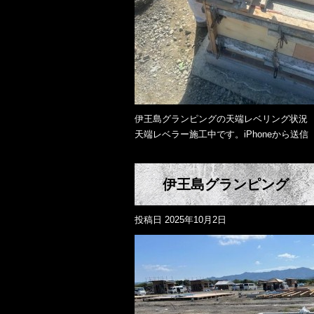
伊王島グランピングの天端レベリング状況
天端レベラー施工中です。iPhoneから送信
伊王島グランピング
投稿日
2025年10月2日